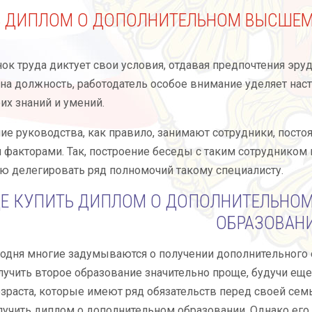
Ь ДИПЛОМ О ДОПОЛНИТЕЛЬНОМ ВЫСШЕМ
ок труда диктует свои условия, отдавая предпочтения эр
на должность, работодатель особое внимание уделяет на
их знаний и умений.
е руководства, как правило, занимают сотрудники, пост
 факторами. Так, построение беседы с таким сотрудником 
ю делегировать ряд полномочий такому специалисту.
ДЕ КУПИТЬ ДИПЛОМ О ДОПОЛНИТЕЛЬНО
ОБРАЗОВАН
одня многие задумываются о получении дополнительного о
лучить второе образование значительно проще, будучи еще
зраста, которые имеют ряд обязательств перед своей се
учить диплом о дополнительном образовании. Однако его 