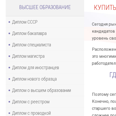
КУПИТ
ВЫСШЕЕ ОБРАЗОВАНИЕ
Диплом СССР
Сегодня рын
кандидатов 
Диплом бакалавра
уровень сво
Диплом специалиста
Расположени
Диплом магистра
это многими
работодател
Диплом для иностранцев
Г
Диплом нового образца
Диплом о высшем образовании
Поэтому сег
Диплом с реестром
Конечно, по
старшего во
Диплом с проводкой
сложнее пол