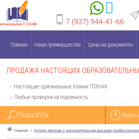
7 (937) 944-41-66
ригинальный ГОЗНАК
Главная
Наши преимущества
Цены на документы
ПРОДАЖА НАСТОЯЩИХ ОБРАЗОВАТЕЛЬНЫХ
Настоящие оригинальные бланки ГОЗНАК
Любые проверки на подлинность
Поиск ВУЗа
Задать
Главная
Купить диплом о дополнительном высшем профессионал