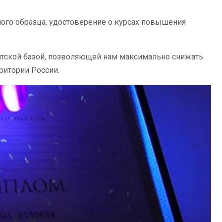
ого образца, удостоверение о курсах повышения
нтской базой, позволяющей нам максимально снижать
ритории России.