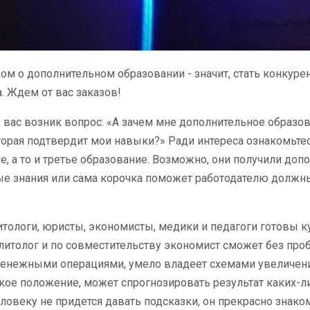
ом о дополнительном образовании - значит, стать конкуре
. Ждем от вас заказов!
 вас возник вопрос: «А зачем мне дополнительное образов
торая подтвердит мои навыки?» Ради интереса ознакомьте
е, а то и третье образование. Возможно, они получили до
е знания или сама корочка поможет работодателю должны
тологи, юристы, экономисты, медики и педагоги готовы к
литолог и по совместительству экономист сможет без проб
енежными операциями, умело владеет схемами увеличения
ое положение, может спрогнозировать результат каких-ли
еловеку не придется давать подсказки, он прекрасно знаком