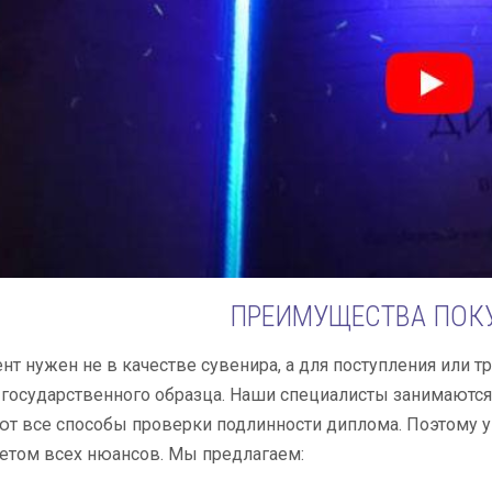
ПРЕИМУЩЕСТВА ПОКУ
нт нужен не в качестве сувенира, а для поступления или
 государственного образца. Наши специалисты занимаютс
ют все способы проверки подлинности диплома. Поэтому 
етом всех нюансов. Мы предлагаем: