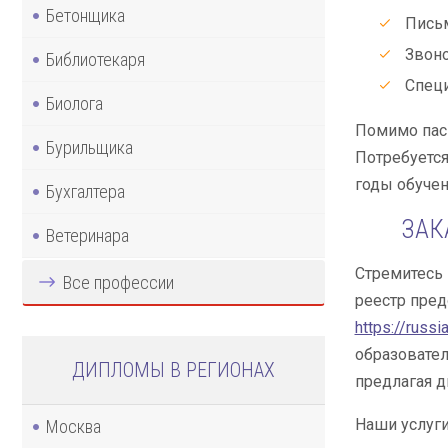
Бетонщика
Письм
Звоно
Библиотекаря
Специ
Биолога
Помимо пасп
Бурильщика
Потребуется
годы обучен
Бухгалтера
ЗАК
Ветеринара
Стремитесь 
Все профессии
реестр пре
https://russi
образовател
ДИПЛОМЫ В РЕГИОНАХ
предлагая д
Наши услуги
Москва