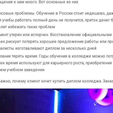
щения к нам много. Вот основные из них:
совые проблемы. Обучение в России стоит недешево, даже
 учебы работать полный день не получится, приток дене
лит избежать таких проблем
ент утерян или испорчен. Восстановление официальными с
ек рискует потерять хорошее предложение работы или пр
алисты изготавливают диплом за несколько дней
ание терять время. Годы обучения в колледже можно пот
ек время используют для карьерного роста, приобретения
ем учебном заведении
важно, почему клиент хочет купить диплом колледжа. Зак