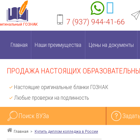
7 (937) 944-41-66
ригинальный ГОЗНАК
Главная
Наши преимущества
Цены на документы
ПРОДАЖА НАСТОЯЩИХ ОБРАЗОВАТЕЛЬНЫХ
Настоящие оригинальные бланки ГОЗНАК
Любые проверки на подлинность
Поиск ВУЗа
Задать
Главная
Купить диплом колледжа в России