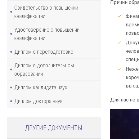
Причин обра
Свидетельство о повышении
квалификации
Финан
время
Удостоверение о повышении
позво
квалификации
Докум
челов
Диплом о переподготовке
специ
Диплом о дополнительном
Нежел
образовании
короч
высш
Диплом кандидата наук
Для нас не 
Диплом доктора наук
ДРУГИЕ ДОКУМЕНТЫ