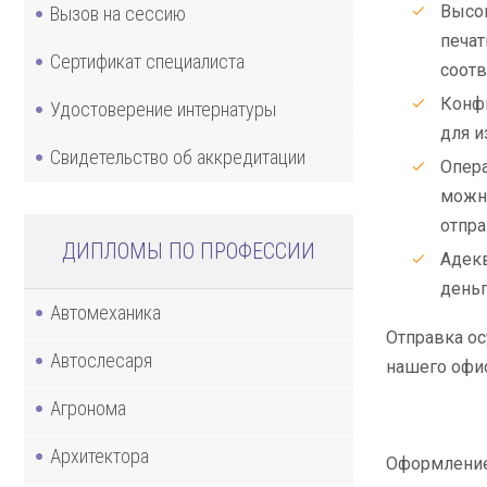
Высок
Вызов на сессию
печат
Сертификат специалиста
соотв
Конфи
Удостоверение интернатуры
для и
Свидетельство об аккредитации
Опера
можно
отпра
ДИПЛОМЫ ПО ПРОФЕССИИ
Адекв
деньг
Автомеханика
Отправка ос
Автослесаря
нашего офи
Агронома
Архитектора
Оформление 