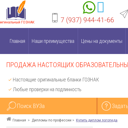
7 (937) 944-41-66
ригинальный ГОЗНАК
Главная
Наши преимущества
Цены на документы
ПРОДАЖА НАСТОЯЩИХ ОБРАЗОВАТЕЛЬНЫХ
Настоящие оригинальные бланки ГОЗНАК
Любые проверки на подлинность
Поиск ВУЗа
Задать
Главная
Дипломы по профессии
Купить диплом логопеда