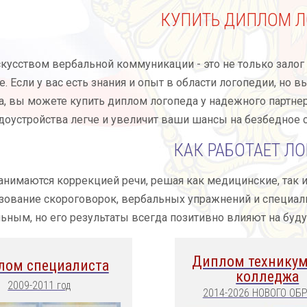
КУПИТЬ ДИПЛОМ Л
кусством вербальной коммуникации - это не только залог 
. Если у вас есть знания и опыт в области логопедии, но
а, вы можете купить диплом логопеда у надежного партнер
доустройства легче и увеличит ваши шансы на безбедное 
КАК РАБОТАЕТ Л
нимаются коррекцией речи, решая как медицинские, так 
ьзование скороговорок, вербальных упражнений и специа
ьным, но его результаты всегда позитивно влияют на буд
Диплом техникум
лом специалиста
колледжа
2009-2011 год
2014-2026 НОВОГО ОБ