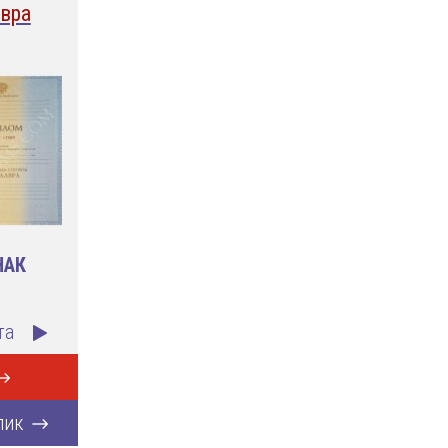
вра
НАК
та
лик