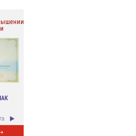
овышении
ии
НАК
та