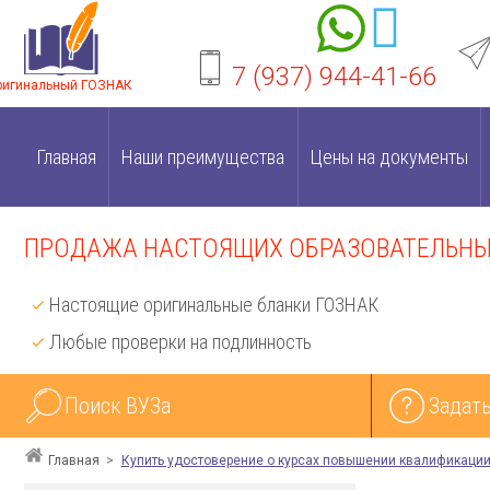
7 (937) 944-41-66
ригинальный ГОЗНАК
Главная
Наши преимущества
Цены на документы
ПРОДАЖА НАСТОЯЩИХ ОБРАЗОВАТЕЛЬНЫХ
Настоящие оригинальные бланки ГОЗНАК
Любые проверки на подлинность
Поиск ВУЗа
Задать
Главная
Купить удостоверение о курсах повышении квалификаци