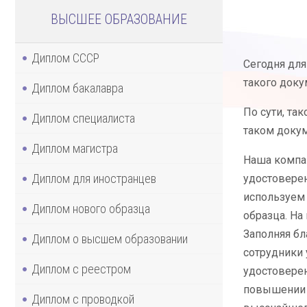
ВЫСШЕЕ ОБРАЗОВАНИЕ
Диплом СССР
Сегодня для
такого доку
Диплом бакалавра
По сути, та
Диплом специалиста
таком докум
Диплом магистра
Наша компан
Диплом для иностранцев
удостоверен
используем 
Диплом нового образца
образца. На
Заполняя б
Диплом о высшем образовании
сотрудники 
Диплом с реестром
удостоверен
повышении к
Диплом с проводкой