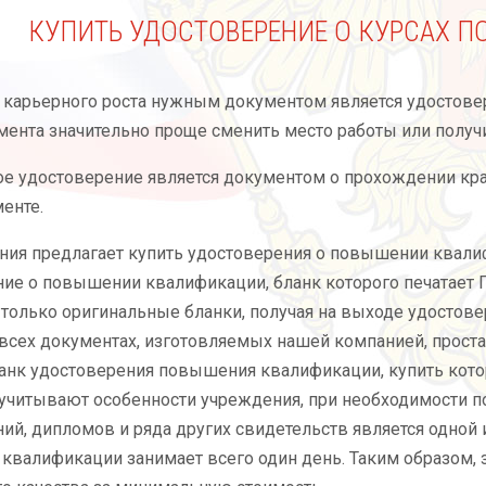
КУПИТЬ УДОСТОВЕРЕНИЕ О КУРСАХ 
 карьерного роста нужным документом является удостове
мента значительно проще сменить место работы или полу
кое удостоверение является документом о прохождении кра
енте.
ия предлагает купить удостоверения о повышении квалиф
ие о повышении квалификации, бланк которого печатает 
только оригинальные бланки, получая на выходе удосто
 всех документах, изготовляемых нашей компанией, прост
ланк удостоверения повышения квалификации, купить кот
учитывают особенности учреждения, при необходимости п
ий, дипломов и ряда других свидетельств является одной 
валификации занимает всего один день. Таким образом, 