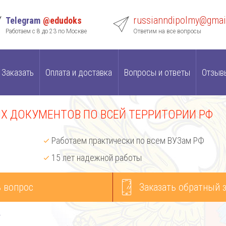
russianndipolmy@gmai
Telegram
@edudoks
Работаем с 8 до 23 по Москве
Ответим на все вопросы
Заказать
Оплата и доставка
Вопросы и ответы
Отзыв
 ДОКУМЕНТОВ ПО ВСЕЙ ТЕРРИТОРИИ РФ
Работаем практически по всем ВУЗам РФ
15 лет надежной работы
 вопрос
Заказать обратный 
и