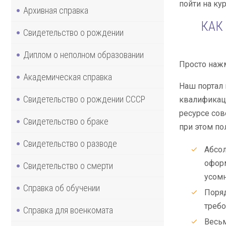
пойти на ку
Архивная справка
КАК
Свидетельство о рождении
Диплом о неполном образовании
Просто нажм
Академическая справка
Наш портал 
Свидетельство о рождении СССР
квалификаци
ресурсе со
Свидетельство о браке
при этом п
Свидетельство о разводе
Абсол
оформ
Свидетельство о смерти
усомн
Справка об обучении
Поряд
требо
Справка для военкомата
Весьм