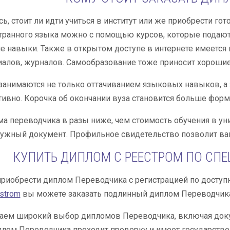
ь, стоит ли идти учиться в институт или же приобрести 
транного языка можно с помощью курсов, которые подают
е навыки. Также в открытом доступе в интернете имеется 
алов, журналов. Самообразование тоже приносит хорошие
 занимаются не только оттачиванием языковых навыков, а 
ивно. Корочка об окончании вуза становится больше фор
а переводчика в разы ниже, чем стоимость обучения в ун
ужный документ. Профильное свидетельство позволит вам
КУПИТЬ ДИПЛОМ С РЕЕСТРОМ ПО СП
приобрести диплом Переводчика с регистрацией по доступ
estrom
вы можете заказать подлинный диплом Переводчика
аем широкий выбор дипломов Переводчика, включая доку
ом Переводчика проходит проверку и имеет государствен