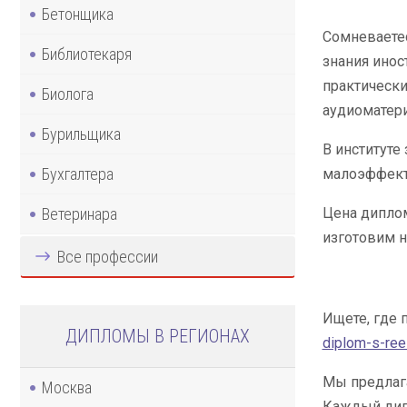
Бетонщика
Сомневаетес
Библиотекаря
знания инос
практически
Биолога
аудиоматери
Бурильщика
В институте
Бухгалтера
малоэффект
Ветеринара
Цена диплом
изготовим н
Все профессии
Ищете, где 
ДИПЛОМЫ В РЕГИОНАХ
diplom-s-re
Мы предлаг
Москва
Каждый дипл