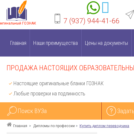
7 (937) 944-41-66
ригинальный ГОЗНАК
Главная
Наши преимущества
Цены на документы
ПРОДАЖА НАСТОЯЩИХ ОБРАЗОВАТЕЛЬНЫХ
Настоящие оригинальные бланки ГОЗНАК
Любые проверки на подлинность
Поиск ВУЗа
Задать
Главная
Дипломы по профессии
Купить диплом переводчика